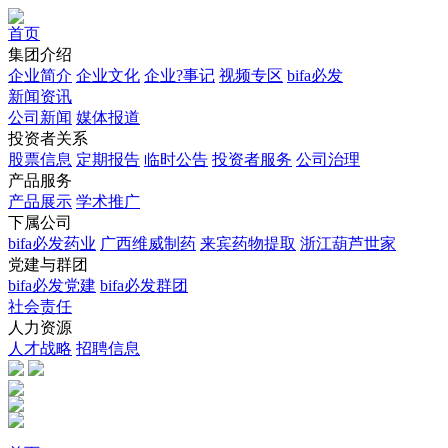
首页
集团介绍
企业简介
企业文化
企业?事记
视频专区
bifa必发
新闻资讯
公司新闻
媒体报道
投资者关系
股票信息
定期报告
临时公告
投资者服务
公司治理
产品服务
产品展示
学术推广
下属公司
bifa必发药业
广西维威制药
来宾药物提取
浙江葫芦世家
党建与群团
bifa必发党建
bifa必发群团
社会责任
人力资源
人才战略
招聘信息