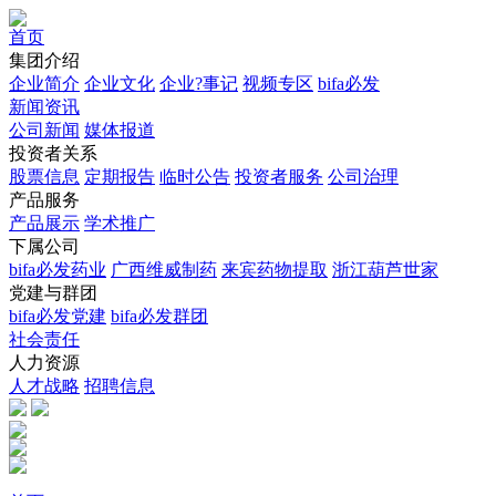
首页
集团介绍
企业简介
企业文化
企业?事记
视频专区
bifa必发
新闻资讯
公司新闻
媒体报道
投资者关系
股票信息
定期报告
临时公告
投资者服务
公司治理
产品服务
产品展示
学术推广
下属公司
bifa必发药业
广西维威制药
来宾药物提取
浙江葫芦世家
党建与群团
bifa必发党建
bifa必发群团
社会责任
人力资源
人才战略
招聘信息